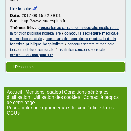
sous...
Lire la suite
Date:
2017-09-15 22:29:01
Site :
http://www.etudesplus.fr
Thèmes liés :
preparation au concours de secretaire medicale de
/
concours secretaire medicale
la fonction publique hospitaliere
et medico sociale
/
concours de secretaire medicale de la
fonction publique hospitaliere
/
concours secretaire medicale
/
fonction publique territoriale
inscription concours secretaire
medicale fonction publique
1 Ressources
Accueil
|
Mentions légales
|
Conditions générales
d'utilisation
|
Utilisation des cookies
|
Contact à propos
de cette page
Pour ajouter ou supprimer un site, voir l'article 4 des
CGUs