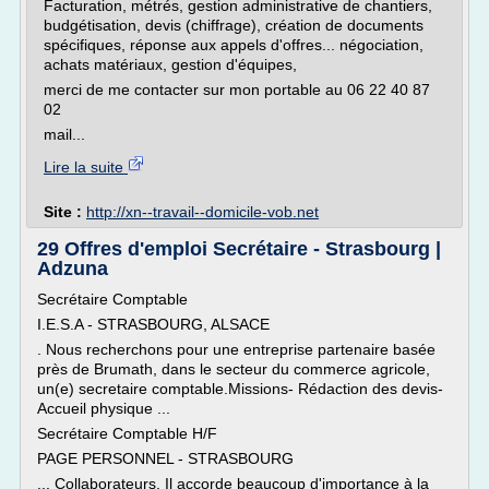
Facturation, métrés, gestion administrative de chantiers,
budgétisation, devis (chiffrage), création de documents
spécifiques, réponse aux appels d'offres... négociation,
achats matériaux, gestion d'équipes,
merci de me contacter sur mon portable au 06 22 40 87
02
mail...
Lire la suite
Site :
http://xn--travail--domicile-vob.net
29 Offres d'emploi Secrétaire - Strasbourg |
Adzuna
Secrétaire Comptable
I.E.S.A - STRASBOURG, ALSACE
. Nous recherchons pour une entreprise partenaire basée
près de Brumath, dans le secteur du commerce agricole,
un(e) secretaire comptable.Missions- Rédaction des devis-
Accueil physique ...
Secrétaire Comptable H/F
PAGE PERSONNEL - STRASBOURG
... Collaborateurs. Il accorde beaucoup d'importance à la