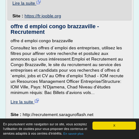
Lire la suite
Site :
https://fr.jooble.org
offre d emploi congo brazzaville -
Recrutement
offre d emploi congo brazzaville
Consultez les offres d´emploi des entreprises, utilisez les
filtres pour affiner votre recherche et postulez aux
annonces qui vous intéressent.Emploi et Recrutement au
Congo Brazzaville, le site du recrutement au service des
entreprises et candidats pour vos recherches d´offres d
´emploi, jobs et CV au Offre d'emploi Tchad - IOM recrute
un Resources Management Officer Entreprise/Structure:
IOM Ville, Pays: N'Djamena, Chad Niveau d'études
minimum réquis: Bac Billets d'avions vols...
Lire la suite
Site :
http://recrutement.saraguroflash.net
Thèmes liés :
offre d'emploi secretaire paris
/
offre d'emploi
En poursuivant votre navigation sur ce site, vous acceptez
X
/
offre d'emploi secretaire comptable
secretaire comptable paris
l'utilisation de cookies pour vous proposer des contenus et
offres d emploi
services adaptés à vos centres d'intérêts.
/
offre d'emploi secretaire niveau bac
/
En savoir plus