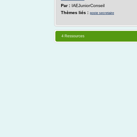
Par :
IAEJuniorConseil
Thèmes liés :
poste secretaire
4 Ressources