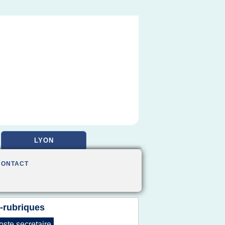
LYON
CONTACT
-rubriques
oste secretaire