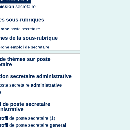
ission
secretaire
es sous-rubriques
erche
poste secretaire
es de la sous-rubrique
erche emploi
de
secretaire
 de thèmes sur
poste
taire
tion secretaire administrative
oste secretaire
administrative
)
il de poste secretaire
nistrative
rofil
de
poste secretaire
(1)
rofil
de
poste secretaire
general