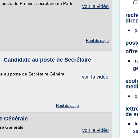
(1
poste de Premier secrétaire du Parti
voir la vidéo
rech
dire
p
Haut de page
post
offr
- Candidate au poste de Secrétaire
r
g
e au poste de Secrétaire Général
voir la vidéo
ecol
medi
p
Haut de page
lett
de s
re Générale
l
ire Générale
voir la vidéo
se