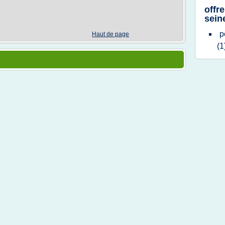
offr
sein
p
Haut de page
(1