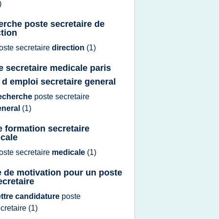
)
erche poste secretaire de
ction
oste secretaire
direction
(1)
e secretaire medicale paris
e d emploi secretaire general
echerche
poste secretaire
eneral
(1)
e formation secretaire
cale
oste secretaire
medicale
(1)
re de motivation pour un poste
ecretaire
ettre candidature
poste
cretaire
(1)