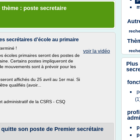
m
 thème : poste secretaire
Autr
rech
es secrétaires d'école au primaire
Thèm
terminé !
rech
voir la vidéo
es écoles primaires seront des postes de
aine. Certains postes impliqueront de
Plus
de mouvements sont à prévoir pour les
secre
seront affichés du 25 avril au 1er mai. Si
fonc
re qualifiés (avoir...
p
(1
et administratif de la CSRS - CSQ
prof
admi
p
quitte son poste de Premier secrétaire
p