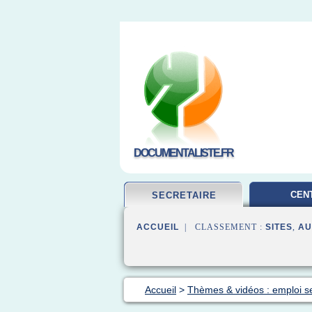
DOCUMENTALISTE.FR
CEN
SECRETAIRE
DOCUMEN
ACCUEIL
| CLASSEMENT :
SITES
,
AU
Accueil
>
Thèmes & vidéos : emploi se