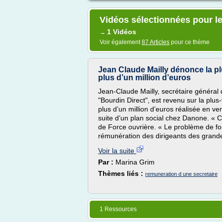
Vidéos sélectionnées pour le
1 Vidéos
→
Voir également
87 Articles
pour ce thème
Jean Claude Mailly dénonce la pl
plus d’un million d’euros
Jean-Claude Mailly, secrétaire général 
"Bourdin Direct", est revenu sur la plu
plus d’un million d’euros réalisée en v
suite d’un plan social chez Danone. « Ce
de Force ouvrière. « Le problème de fo
rémunération des dirigeants des grandes
Voir la suite
Par :
Marina Grim
Thèmes liés :
remuneration d une secretaire
1 Ressources