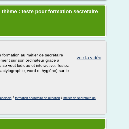
 thème : teste pour formation secretaire
e formation au métier de secrétaire
voir la vidéo
tement sur son ordinateur grâce à
 se veut ludique et interactive. Testez
actylographie, word et hygiène) sur le
/
/
 medicale
formation secretaire de direction
metier de secretaire de