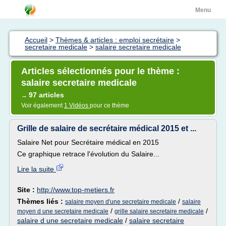
Menu
Accueil
>
Thèmes & articles : emploi secrétaire
>
secretaire medicale
>
salaire secretaire medicale
Articles sélectionnés pour le thème :
salaire secretaire medicale
97 articles
→
Voir également
1 Vidéos
pour ce thème
Grille de salaire de secrétaire médical 2015 et ...
Salaire Net pour Secrétaire médical en 2015
Ce graphique retrace l'évolution du Salaire...
Lire la suite
Site :
http://www.top-metiers.fr
Thèmes liés :
/
salaire moyen d'une secretaire medicale
salaire
/
/
moyen d une secretaire medicale
grille salaire secretaire medicale
salaire d une secretaire medicale
/
salaire secretaire