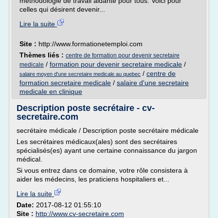
méthodologie de travail aidante pour tous. Voici pour
celles qui désirent devenir...
Lire la suite
Site :
http://www.formationetemploi.com
Thèmes liés :
centre de formation pour devenir secretaire
/
formation pour devenir secretaire medicale
/
medicale
/
centre de
salaire moyen d'une secretaire medicale au quebec
formation secretaire medicale
/
salaire d'une secretaire
medicale en clinique
Description poste secrétaire - cv-
secretaire.com
secrétaire médicale / Description poste secrétaire médicale
Les secrétaires médicaux(ales) sont des secrétaires
spécialisés(es) ayant une certaine connaissance du jargon
médical.
Si vous entrez dans ce domaine, votre rôle consistera à
aider les médecins, les praticiens hospitaliers et...
Lire la suite
Date:
2017-08-12 01:55:10
Site :
http://www.cv-secretaire.com