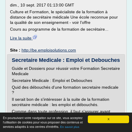
dim., 10 sept. 2017 01:13:00 GMT
Culture et Formation, le spécialiste de la formation à
distance de secrétaire médicale Une école reconnue pour
la qualité de son enseignement - voir l'offre
Cours au programme de la formation de secrétaire...
Lire la suite
Site :
http://be.emploisolutions.com
Secretaire Medicale : Emploi et Debouches
Guide et Dossiers pour réussir votre Formation Secretaire
Medicale
Secretaire Medicale : Emploi et Debouches
Quid des débouchés d'une formation secretaire medicale
?
Il serait bon de s'intéresser à la suite de la formation
secrétaire médicale : les emploi et débouchés.
Comme dans toute profession, il faut s'assurer avant
d'entreprendre une formation qu'elle n'appartient pas à
En poursuivant votre navigation sur ce site, vous acceptez
X
une...
l'utilisation de cookies pour vous proposer des contenus et
services adaptés à vos centres d'intérêts.
En savoir plus
Lire la suite