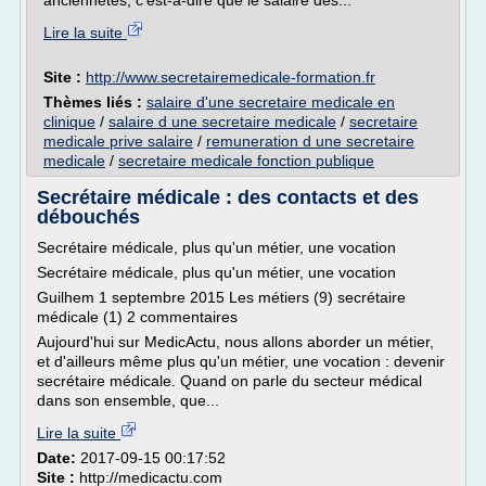
anciennetés, c'est-à-dire que le salaire des...
Lire la suite
Site :
http://www.secretairemedicale-formation.fr
Thèmes liés :
salaire d'une secretaire medicale en
clinique
/
salaire d une secretaire medicale
/
secretaire
medicale prive salaire
/
remuneration d une secretaire
medicale
/
secretaire medicale fonction publique
Secrétaire médicale : des contacts et des
débouchés
Secrétaire médicale, plus qu'un métier, une vocation
Secrétaire médicale, plus qu'un métier, une vocation
Guilhem 1 septembre 2015 Les métiers (9) secrétaire
médicale (1) 2 commentaires
Aujourd'hui sur MedicActu, nous allons aborder un métier,
et d'ailleurs même plus qu'un métier, une vocation : devenir
secrétaire médicale. Quand on parle du secteur médical
dans son ensemble, que...
Lire la suite
Date:
2017-09-15 00:17:52
Site :
http://medicactu.com