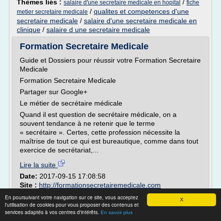
Thèmes liés :
/
salaire d'une secretaire medicale en hopital
fiche
/
qualites et competences d'une
metier secretaire medicale
secretaire medicale
/
salaire d'une secretaire medicale en
clinique
/
salaire d une secretaire medicale
Formation Secretaire Medicale
Guide et Dossiers pour réussir votre Formation Secretaire
Medicale
Formation Secretaire Medicale
Partager sur Google+
Le métier de secrétaire médicale
Quand il est question de secrétaire médicale, on a
souvent tendance à ne retenir que le terme
« secrétaire ». Certes, cette profession nécessite la
maîtrise de tout ce qui est bureautique, comme dans tout
exercice de secrétariat,...
Lire la suite
Date:
2017-09-15 17:08:58
Site :
http://formationsecretairemedicale.com
En poursuivant votre navigation sur ce site, vous acceptez
Programme de la formation secrétaire
X
l'utilisation de cookies pour vous proposer des contenus et
médicale
services adaptés à vos centres d'intérêts.
En savoir plus