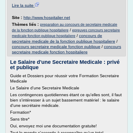
Lire la suite
Site :
http://www.hospitalier.net
Thèmes liés :
preparation au concours de secretaire medicale
/
de la fonction publique hospitaliere
epreuves concours secretaire
/
concours de
medicale fonction publique hospitaliere
secretaire medicale de la fonction publique hospitaliere
/
concours secretaire medicale fonction publique
/
concours
secretaire medicale fonction hospitaliere
Le Salaire d'une Secretaire Medicale : privé
et publique
Guide et Dossiers pour réussir votre Formation Secretaire
Medicale
Le Salaire d'une Secretaire Medicale
Les contingences quotidiennes étant ce qu'elles sont, il faut
bien s'intéresser à un sujet bassement matériel : le salaire
d'une secrétaire médicale.
Formation*
Sans titre*
Oui, envoyez moi une documentation gratuite!
Tout le monde s'accorde à reconnaître qu'un total