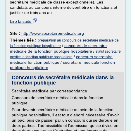
secrétaire médicale de classe exceptionnelle). Les
candidats au concours interne doivent être en fonctions et
justifier de trois ans au...
Lire la suite
Site :
http://www.secretairemedicale.org
Thèmes liés :
preparation au concours de secretaire medicale de
/
concours de secretaire
la fonction publique hospitaliere
medicale de la fonction publique hospitaliere
/
statut secretaire
/
concours secretaire
medicale fonction publique hospitaliere
medicale fonction publique
/
secretaire medicale fonction
publique hospitaliere
Concours de secrétaire médicale dans la
fonction publique
Secrétaire médicale par correspondance
Concours de secrétaire médicale dans la fonction
publique
Pour devenir secrétaire médicale au sein de la fonction
publique hospitalière, il est tout d'abord nécessaire d'avoir
un bac, puis de passer par un concours qui se déroule en
deux parties : l'admissibilité et l'admission qui se divise en
deux épreuves orales (l'entretien et une épreuve de