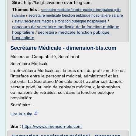
Site :
http://lacgt-chvienne.over-blog.com
Thèmes liés :
secretaire medicale fonction publique hospitaliere grille
/
secretaire medicale fonction publique hospitaliere salaire
indiciaire
/
/
statut secretaire medicale fonction publique hospitaliere
concours de secretaire medicale de la fonction publique
hospitaliere
/
secretaire medicale fonction publique
hospitaliere
Secrétaire Médicale - dimension-bts.com
Métiers en Comptabilité, Secrétariat
Secrétaire Médicale
La Secrétaire Médicale est le bras droit du praticien. Elle est
l'interface entre le personnel médical, administratif et les
patients. La Secrétaire Médicale peut travailler soit dans le
secteur privé, au sein de cabinets médicaux, laboratoires
ou maisons de retraites, soit dans la fonction publique
hospitalière.
Secrétaire...
Lire la suite
Site :
https://www.dimension-bts.com