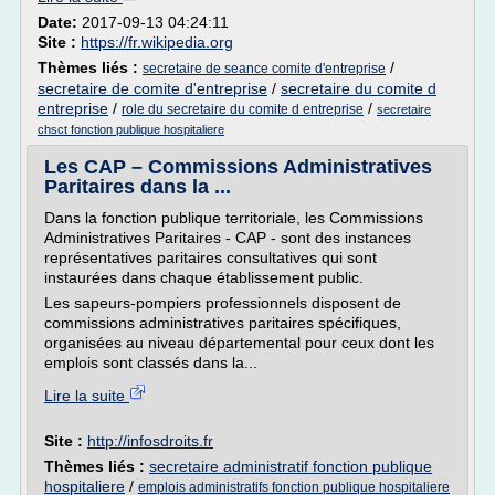
Date:
2017-09-13 04:24:11
Site :
https://fr.wikipedia.org
Thèmes liés :
/
secretaire de seance comite d'entreprise
secretaire de comite d'entreprise
/
secretaire du comite d
entreprise
/
/
role du secretaire du comite d entreprise
secretaire
chsct fonction publique hospitaliere
Les CAP – Commissions Administratives
Paritaires dans la ...
Dans la fonction publique territoriale, les Commissions
Administratives Paritaires - CAP - sont des instances
représentatives paritaires consultatives qui sont
instaurées dans chaque établissement public.
Les sapeurs-pompiers professionnels disposent de
commissions administratives paritaires spécifiques,
organisées au niveau départemental pour ceux dont les
emplois sont classés dans la...
Lire la suite
Site :
http://infosdroits.fr
Thèmes liés :
secretaire administratif fonction publique
hospitaliere
/
emplois administratifs fonction publique hospitaliere