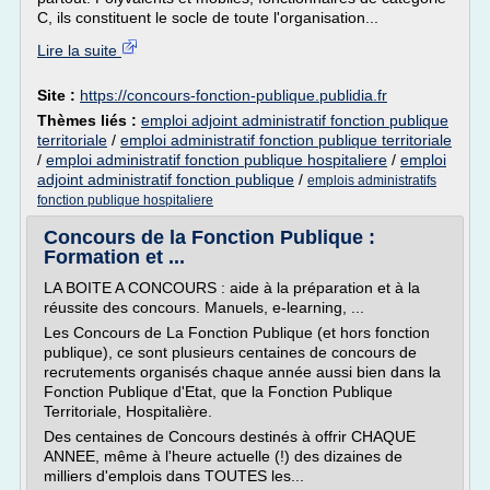
C, ils constituent le socle de toute l'organisation...
Lire la suite
Site :
https://concours-fonction-publique.publidia.fr
Thèmes liés :
emploi adjoint administratif fonction publique
territoriale
/
emploi administratif fonction publique territoriale
/
emploi administratif fonction publique hospitaliere
/
emploi
adjoint administratif fonction publique
/
emplois administratifs
fonction publique hospitaliere
Concours de la Fonction Publique :
Formation et ...
LA BOITE A CONCOURS : aide à la préparation et à la
réussite des concours. Manuels, e-learning, ...
Les Concours de La Fonction Publique (et hors fonction
publique), ce sont plusieurs centaines de concours de
recrutements organisés chaque année aussi bien dans la
Fonction Publique d'Etat, que la Fonction Publique
Territoriale, Hospitalière.
Des centaines de Concours destinés à offrir CHAQUE
ANNEE, même à l'heure actuelle (!) des dizaines de
milliers d'emplois dans TOUTES les...