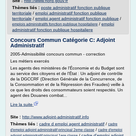
Site :
http://www.nord.gouv.fr
Thèmes liés :
poste administratif fonction publique
territoriale
/
emploi administratif fonction publique
territoriale
/
emploi agent administratif fonction publique
/
/
emploi
emplois administratifs fonction publique hospitaliere
administratif fonction publique hospitaliere
Concours Commun Catégorie C: Adjoint
Administratif
2005-Admissibilité concours commun - correction
Les métiers exercés
Les agents des ministères de l'Économie et du Budget sont
au service des citoyens et de l'État : Un adjoint de contrôle
de la DGCCRF (Direction Générale de la Concurrence, de
la Consommation et de la Répression des Fraudes) veille à
ce que les droits des consommateurs soient respectés. Un
agent des Douanes combat...
Lire la suite
Site :
http://www.adjoint-administratif.info
Thèmes liés :
cadre d emploi agent administratif
/
cadre
/
d'emploi adjoint administratif principal 2eme classe
cadre d'emploi
/
cadre d'emploi adjoint
adjoint administratif principal 1ere classe