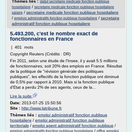
Thèmes liés :
statut secretaire medicale fonction publique
/
hospitaliere
secretaire medicale fonction publique hospitaliere
/
secretaire medicale fonction publique hospitaliere
salaire
/
/
secretaire
emplois administratifs fonction publique hospitaliere
administratif fonction publique hospitaliere
5.493.200, c'est le nombre exact de
fonctionnaires en France
| 401 mots
Copyright Reuters (Crédits : DR)
Fin 2011, selon une étude de l'Insee, il y avait 5.5 millions
de fonctionnaires, soit 20% des emplois en France. Résultat
de la politique de "révision générale des politiques
publiques", les effectifs de la fonction publique ont diminué
de 0,5% par rapport à 2010. Mais si la fonction publique
d'Etat a perdu 2% de ses agents, ceux de la...
Lire la suite
Date:
2013-07-25 15:50:56
Site :
http://www.latribune.fr
Thèmes liés :
emploi administratif fonction publique
hospitaliere
/
emploi administratif fonction publique
territoriale
/
emploi agent administratif fonction publique
/
/
offre emploi
emplois administratifs fonction publique hospitaliere