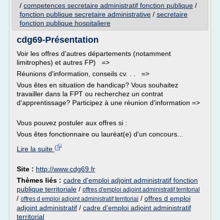
/
competences secretaire administratif fonction publique
/
fonction publique secretaire administrative
/
secretaire
fonction publique hospitaliere
cdg69-Présentation
Voir les offres d'autres départements (notamment
limitrophes) et autres FP) =>
Réunions d'information, conseils cv. . . =>
Vous êtes en situation de handicap? Vous souhaitez
travailler dans la FPT ou recherchez un contrat
d'apprentissage? Participez à une réunion d'information =>
Vous pouvez postuler aux offres si :
Vous êtes fonctionnaire ou lauréat(e) d'un concours...
Lire la suite
Site :
http://www.cdg69.fr
Thèmes liés :
cadre d'emploi adjoint administratif fonction
publique territoriale
/
offres d'emploi adjoint administratif territorial
/
/
offres d emploi
offres d emploi adjoint administratif territorial
adjoint administratif
/
cadre d'emploi adjoint administratif
territorial