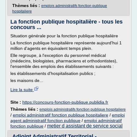
Thèmes liés :
emplois administratifs fonction publique
hospitaliere
La fonction publique hospitalière - tous les
concours ...
Situation générale pour la fonction publique hospitalière
La fonction publique hospitalière représente aujourd'hui 1
million d'agents en équivalent temps plein.
Elle regroupe, à l'exception du personnel médical
(médecins, biologistes, pharmaciens et orthodontistes),
l'ensemble des emplois des établissements suivants :
les établissements d'hospitalisation publics ;
les maisons de...
Lire la suite
Site :
https://concours-fonction-publique.publidia.fr
Thèmes liés :
emplois administratifs fonction publique hospitaliere
/
emploi administratif fonction publique hospitaliere
/
emploi
agent administratif fonction publique
/
emploi administratif
metier d assistant de service social
fonction publique
/
Adjoint Administratif Territorial -