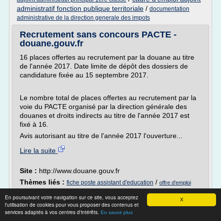
administratif fonction publique territoriale
/
documentation
administrative de la direction generale des impots
Recrutement sans concours PACTE -
douane.gouv.fr
16 places offertes au recrutement par la douane au titre
de l'année 2017. Date limite de dépôt des dossiers de
candidature fixée au 15 septembre 2017.
Le nombre total de places offertes au recrutement par la
voie du PACTE organisé par la direction générale des
douanes et droits indirects au titre de l'année 2017 est
fixé à 16.
Avis autorisant au titre de l'année 2017 l'ouverture...
Lire la suite
Site :
http://www.douane.gouv.fr
Thèmes liés :
/
fiche poste assistant d'education
offre d'emploi
/
offre d'emploi agent
agent administratif logistique ile de france
En poursuivant votre navigation sur ce site, vous acceptez
/
X
administratif ile de france
offre d emploi agent administratif ile de
l'utilisation de cookies pour vous proposer des contenus et
/
offre d'emploi dans l'administration publique
france
services adaptés à vos centres d'intérêts.
En savoir plus