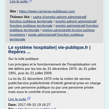
Lire la suite
Site :
https://www.carrieres-publiques.com
Thèmes liés :
cadre d'emploi adjoint administratif
fonction publique territoriale
/
emploi adjoint administratif
fonction publique territoriale
/
emploi administratif fonction
publique territoriale
/
emplois administratifs fonction publique
/
poste administratif fonction publique
hospitaliere
territoriale
Le système hospitalier| vie-publique.fr |
Repères ...
Sur la toile publique
Les principes et le fonctionnement de l'hospitalisation ont
été définis par les lois du 31 décembre 1970, du 31 juillet
1991, puis du 21 juillet 2009.
La loi du 31 décembre 1970 crée la notion de service
publicService publicActivité d'intérêt général prise en charge
par une personne publique ou par une personne privée
mais sous le contrôle d'une personne...
Lire la suite
Date:
2017-09-15 19:16:27