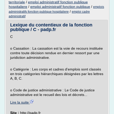
territoriale
/
emploi administratif fonction publique
hospitaliere
/
emploi administratif fonction publique
/
emplois
/
administratifs fonction publique hospitaliere
emploi cadre
administratif
Lexique du contentieux de la fonction
publique / C - padp.fr
C
o Cassation : La cassation est la voie de recours instituée
contre toute décision rendue en dernier ressort par une
juridiction administrative.
o Catégorie : Les corps et cadres d'emplois sont classés
en trois catégories hiérarchiques désignées par les lettres
A, B, C.
o Code de justice administrative : Le Code de justice
administrative est le recueil des lois et décrets...
Lire la suite
Site :
http://padp.fr