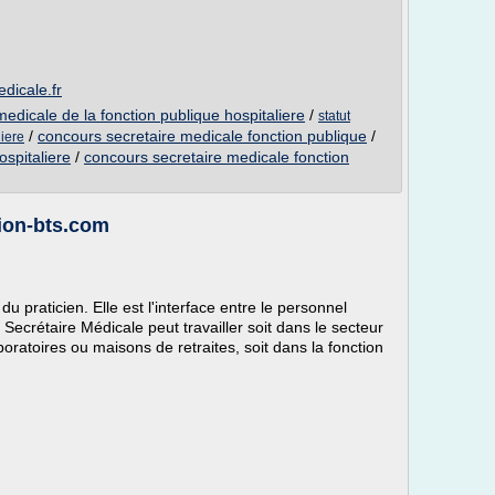
dicale.fr
edicale de la fonction publique hospitaliere
/
statut
/
concours secretaire medicale fonction publique
/
liere
ospitaliere
/
concours secretaire medicale fonction
sion-bts.com
du praticien. Elle est l'interface entre le personnel
a Secrétaire Médicale peut travailler soit dans le secteur
oratoires ou maisons de retraites, soit dans la fonction