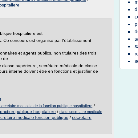
m
ospitaliere
d
c
p
d
blique hospitalière est
s
. Ce concours est organisé par l'établissement
s
nnaires et agents publics, non titulaires des trois
r
le de
s
 classe supérieure, secrétaire médicale de classe
rs interne doivent être en fonctions et justifier de
g
/
ecretaire medicale de la fonction publique hospitaliere
onction publique hospitaliere
/
statut secretaire medicale
cretaire medicale fonction publique
/
secretaire