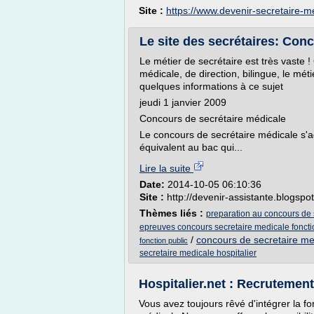
Site :
https://www.devenir-secretaire-me
Le site des secrétaires: Con
Le métier de secrétaire est très vaste ! 
médicale, de direction, bilingue, le méti
quelques informations à ce sujet
jeudi 1 janvier 2009
Concours de secrétaire médicale
Le concours de secrétaire médicale s'ad
équivalent au bac qui...
Lire la suite
Date:
2014-10-05 06:10:36
Site :
http://devenir-assistante.blogspo
Thèmes liés :
preparation au concours de s
epreuves concours secretaire medicale foncti
/
concours de secretaire med
fonction public
secretaire medicale hospitalier
Hospitalier.net : Recrutement 
Vous avez toujours rêvé d'intégrer la f