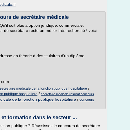
dicale.fr
cours de secrétaire médicale
Qu'il soit plus à option juridique, commerciale,
er de secrétaire reste un métier très recherché ! voici
resse en théorie à des titulaires d'un diplôme
t.com
/
ecretaire medicale de la fonction publique hospitaliere
/
on publique hospitaliere
secretaire medicale resultat concours
icale de la fonction publique hospitaliere
/
concours
et formation dans le secteur ...
onction publique ? Réussissez le concours de secrétaire