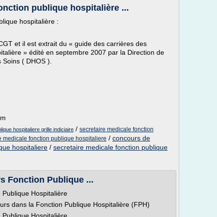
nction publique hospitalière ...
lique hospitalière :
 CGT et il est extrait du « guide des carrières des
italière » édité en septembre 2007 par la Direction de
es Soins ( DHOS ).
om
/
secretaire medicale fonction
que hospitaliere grille indiciaire
/
concours de
re medicale fonction publique hospitaliere
que hospitaliere
/
secretaire medicale fonction publique
s Fonction Publique ...
 Publique Hospitalière
rs dans la Fonction Publique Hospitalière (FPH)
 Publique Hospitalière