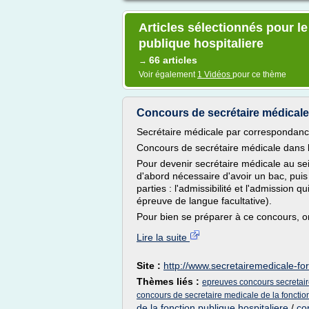
Articles sélectionnés pour l
publique hospitaliere
66 articles
→
Voir également
1 Vidéos
pour ce thème
Concours de secrétaire médicale
Secrétaire médicale par correspondan
Concours de secrétaire médicale dans l
Pour devenir secrétaire médicale au sein 
d'abord nécessaire d'avoir un bac, pui
parties : l'admissibilité et l'admission 
épreuve de langue facultative).
Pour bien se préparer à ce concours, on
Lire la suite
Site :
http://www.secretairemedicale-for
Thèmes liés :
epreuves concours secretair
concours de secretaire medicale de la fonctio
de la fonction publique hospitaliere
/
co