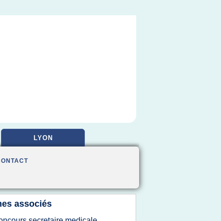
LYON
CONTACT
es associés
oncours secretaire medicale