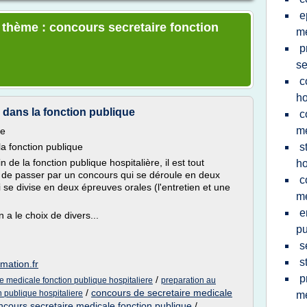
e
e thème : concours secretaire fonction
m
p
se
c
ho
 dans la fonction publique
c
me
ce
a fonction publique
s
de la fonction publique hospitalière, il est tout
ho
s de passer par un concours qui se déroule en deux
c
qui se divise en deux épreuves orales (l'entretien et une
m
e
 a le choix de divers...
pu
s
s
mation.fr
p
/
e medicale fonction publique hospitaliere
preparation au
/
concours de secretaire medicale
n publique hospitaliere
m
ncours secretaire medicale fonction publique
/